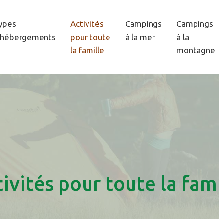
ypes
Activités
Campings
Campings
’hébergements
pour toute
à la mer
à la
la famille
montagne
ivités pour toute la fam