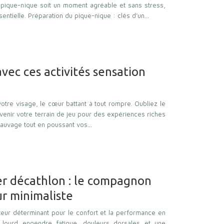
e pique-nique soit un moment agréable et sans stress,
entielle. Préparation du pique-nique : clés d’un…
avec ces activités sensation
otre visage, le cœur battant à tout rompre. Oubliez le
venir votre terrain de jeu pour des expériences riches
 sauvage tout en poussant vos…
ger décathlon : le compagnon
r minimaliste
teur déterminant pour le confort et la performance en
lourd engendre fatigue, douleurs dorsales et une