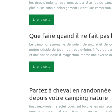
les rires d’enfants résonnent autour d’un feu de camp
plus qu’un simple hébergement : c’est une immersion 
Lire la suite
Que faire quand il ne fait pas
Le camping, synonyme de soleil, de nature et de dé
météo décide de jouer les trouble-fêtes ? Pas de pan
et une bonne dose d’imagination, même une averse n
Lire la suite
Partez à cheval en randonnée 
depuis votre camping nature
Imaginez-vous : le soleil couchant baigne les montag
vous et votre cheval, complices, terminez une journé