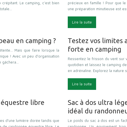
 crépitant. Le camping, c’est bien
précieux en famille ! Pour que l
totale…
une préparation minutieuse est ess
Lire la suite
 beau en camping ?
Testez vos limites 
forte en camping
tente… Mais que faire lorsque la
ique ! Avec un peu d’organisation
Ressentez le frisson du vent sur v
e gâchera…
quotidien et laissez le camping de
en adrénaline. Explorez la nature
Lire la suite
équestre libre
Sac à dos ultra lé
idéal du randonneu
nes d’une lumière dorée tandis que
Le poids du sac à dos est un fac
e de randonnée équestre libre. Le
randonnée. Un équipement trop 