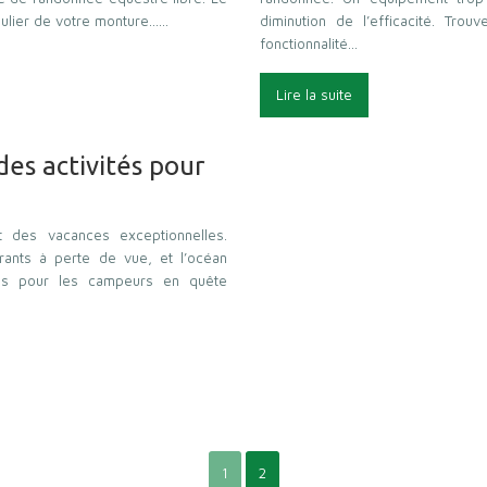
égulier de votre monture……
diminution de l’efficacité. Trou
fonctionnalité…
Lire la suite
des activités pour
t des vacances exceptionnelles.
ants à perte de vue, et l’océan
adis pour les campeurs en quête
1
2