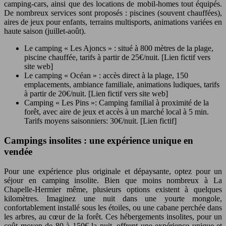
camping-cars, ainsi que des locations de mobil-homes tout équipés.
De nombreux services sont proposés : piscines (souvent chauffées),
aires de jeux pour enfants, terrains multisports, animations variées en
haute saison (juillet-août).
Le camping « Les Ajoncs » : situé à 800 mètres de la plage,
piscine chauffée, tarifs à partir de 25€/nuit. [Lien fictif vers
site web]
Le camping « Océan » : accès direct à la plage, 150
emplacements, ambiance familiale, animations ludiques, tarifs
à partir de 20€/nuit. [Lien fictif vers site web]
Camping « Les Pins »: Camping familial à proximité de la
forêt, avec aire de jeux et accès à un marché local à 5 min.
Tarifs moyens saisonniers: 30€/nuit. [Lien fictif]
Campings insolites : une expérience unique en
vendée
Pour une expérience plus originale et dépaysante, optez pour un
séjour en camping insolite. Bien que moins nombreux à La
Chapelle-Hermier même, plusieurs options existent à quelques
kilomètres. Imaginez une nuit dans une yourte mongole,
confortablement installé sous les étoiles, ou une cabane perchée dans
les arbres, au cœur de la forêt. Ces hébergements insolites, pour un
coût moyen de 80 à 150€ la nuit, offrent une expérience unique et